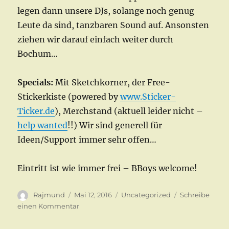
legen dann unsere DJs, solange noch genug
Leute da sind, tanzbaren Sound auf. Ansonsten
ziehen wir darauf einfach weiter durch
Bochum…
Specials:
Mit Sketchkorner, der Free-
Stickerkiste (powered by
www.Sticker-
Ticker.de
), Merchstand (aktuell leider nicht –
help wanted
!!) Wir sind generell für
Ideen/Support immer sehr offen…
Eintritt ist wie immer frei – BBoys welcome!
Autor
Veröffentlicht
Kategorien
Rajmund
Mai 12, 2016
Uncategorized
Schreibe
am
zu
einen Kommentar
Nächste
Session