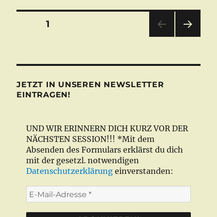
Cypher
feat.
Beitragsnavigation
SEITE
1
Superior
Session
NÄC
„Proton
HSTE
Vs.
SEIT
E
Lyrico“
JETZT IN UNSEREN NEWSLETTER
EINTRAGEN!
UND WIR ERINNERN DICH KURZ VOR DER
NÄCHSTEN SESSION!!! *Mit dem
Absenden des Formulars erklärst du dich
mit der gesetzl. notwendigen
Datenschutzerklärung
einverstanden:
E-
Mail-
Adresse