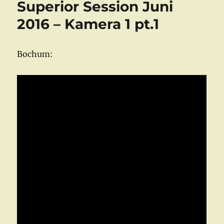
Superior Session Juni
2016
pt.1“
2016 – Kamera 1 pt.1
Bochum: