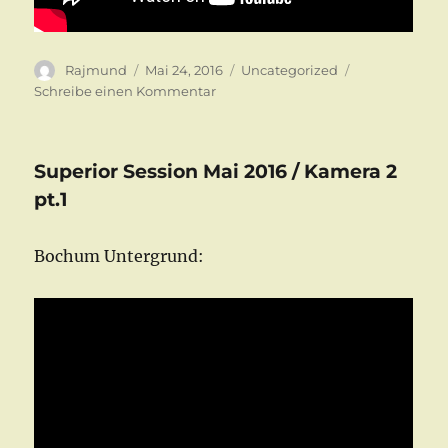
Autor
Veröffentlicht
Kategorien
Rajmund
Mai 24, 2016
Uncategorized
am
zu
Schreibe einen Kommentar
Superior
Session
Mai
Superior Session Mai 2016 / Kamera 2
2016
/
pt.1
Kamera
2
Bochum Untergrund:
pt.2