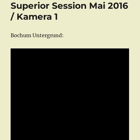
Superior Session Mai 2016
2016
/
/ Kamera 1
Kamera
2
pt.1
Bochum Untergrund: