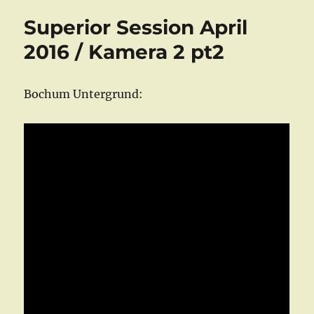
2.
Superior Session April
Juni
2016
2016 / Kamera 2 pt2
Bochum Untergrund: