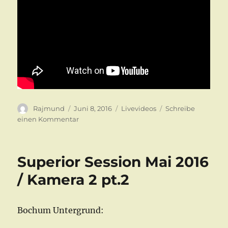
Autor
Veröffentlicht
Kategorien
Rajmund
Juni 8, 2016
Livevideos
Schreibe
am
zu
einen Kommentar
Superior
Session
Juni
Superior Session Mai 2016
2016
–
/ Kamera 2 pt.2
Kamera
1
pt.1
Bochum Untergrund: