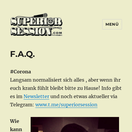
MENÜ
Superior Session Bochum
F.A.Q.
#Corona
Langsam normalisiert sich alles , aber wenn ihr
euch krank fühlt bleibt bitte zu Hause! Info gibt
es im
Newsletter
und noch etwas aktueller via
Telegram:
www.t.me/superiorsession
Wie
kann