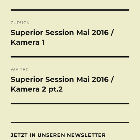
Beitragsnavigation
ZURÜCK
Superior Session Mai 2016 /
Vorheriger
Beitrag:
Kamera 1
WEITER
Superior Session Mai 2016 /
Nächster
Beitrag:
Kamera 2 pt.2
JETZT IN UNSEREN NEWSLETTER