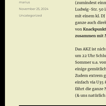
Autor
marius
(zumindest einm
Veröffentlicht
November 25, 2024
Ludwig-Str. 50 i
am
Kategorien
Uncategorized
mit einem kl. D
ganze auch direk
von
Knackpunkt
zusammen mit
Das AKZ ist nich
um 22 Uhr Schlu
Sommer u.a. vo
einige gemütlic
Zudem extrem gün
einfach via U35
fährt die ganze
(& uns natürlic