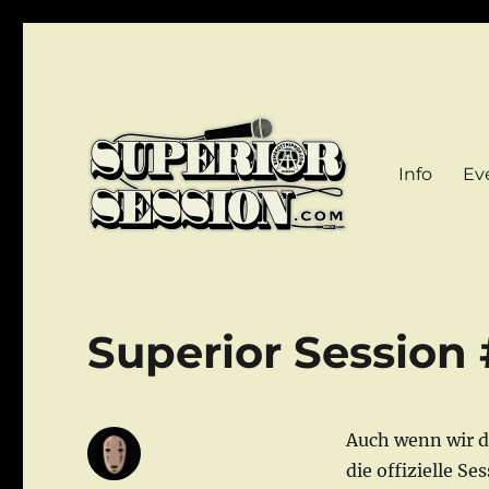
Info
Ev
DER Hip Hop Stammtisch im Pott!
Superior Session Bochu
Superior Session 
Auch wenn wir d
die offizielle S