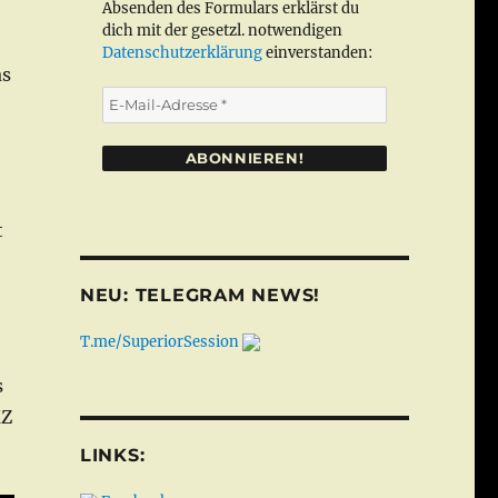
Absenden des Formulars erklärst du
dich mit der gesetzl. notwendigen
Datenschutzerklärung
einverstanden:
as
E-
Mail-
Adresse
*
t
NEU: TELEGRAM NEWS!
T.me/SuperiorSession
s
KZ
LINKS: