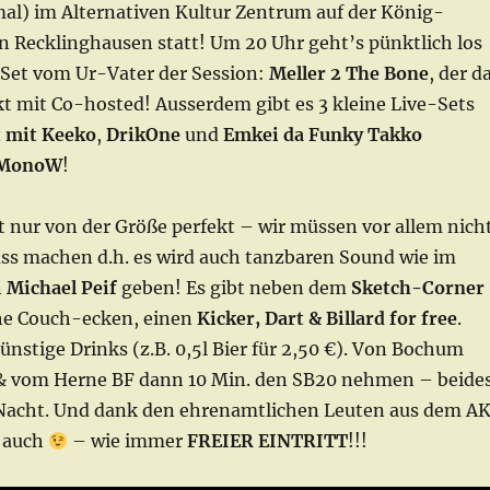
al) im Alternativen Kultur Zentrum auf der König-
n Recklinghausen statt! Um 20 Uhr geht’s pünktlich los
J Set vom Ur-Vater der Session:
Meller 2 The Bone
, der d
t mit Co-hosted! Ausserdem gibt es 3 kleine Live-Sets
 mit Keeko
,
DrikOne
und
Emkei da Funky Takko
 MonoW
!
t nur von der Größe perfekt – wir müssen vor allem nich
ss machen d.h. es wird auch tanzbaren Sound wie im
n
Michael Peif
geben! Es gibt neben dem
Sketch-Corner
he Couch-ecken, einen
Kicker, Dart & Billard for free
.
stige Drinks (z.B. 0,5l Bier für 2,50 €). Von Bochum
 & vom Herne BF dann 10 Min. den SB20 nehmen – beide
 Nacht. Und dank den ehrenamtlichen Leuten aus dem A
h auch
– wie immer
FREIER EINTRITT
!!!