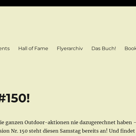
ents
Hall of Fame
Flyerarchiv
Das Buch!
Boo
m
#150!
ie ganzen Outdoor-aktionen nie dazugerechnet haben 
ession Nr. 150 steht diesen Samstag bereits an! Und findet