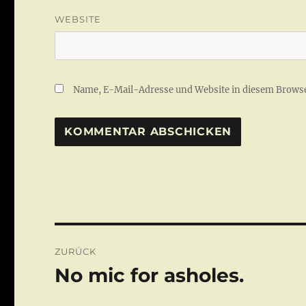
WEBSITE
Name, E-Mail-Adresse und Website in diesem Brows
Beitragsnavigation
ZURÜCK
No mic for asholes.
Vorheriger
Beitrag: