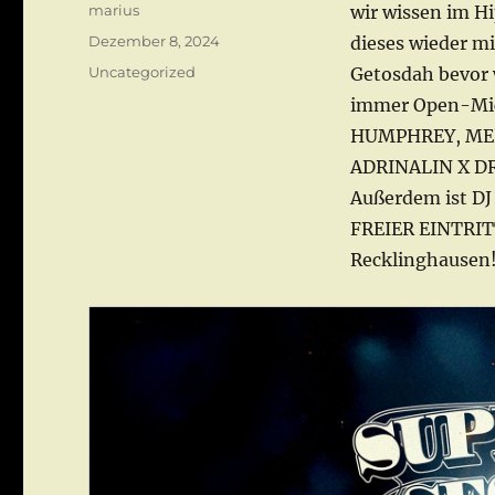
Autor
marius
wir wissen im Hi
Veröffentlicht
Dezember 8, 2024
dieses wieder mi
am
Kategorien
Uncategorized
Getosdah bevor 
immer Open-Mic
HUMPHREY, MEL
ADRINALIN X D
Außerdem ist DJ 
FREIER EINTRIT
Recklinghausen