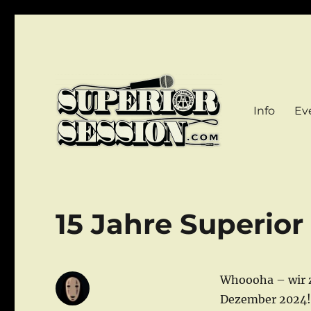
Info
Ev
DER Hip Hop Stammtisch im Pott!
Superior Session Bochu
15 Jahre Superior
Whoooha – wir z
Dezember 2024! 