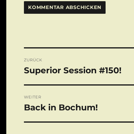
Beitragsnavigation
ZURÜCK
Superior Session #150!
Vorheriger
Beitrag:
WEITER
Back in Bochum!
Nächster
Beitrag: