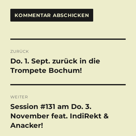
Beitragsnavigation
ZURÜCK
Do. 1. Sept. zurück in die
Vorheriger
Beitrag:
Trompete Bochum!
WEITER
Session #131 am Do. 3.
Nächster
Beitrag:
November feat. IndiRekt &
Anacker!