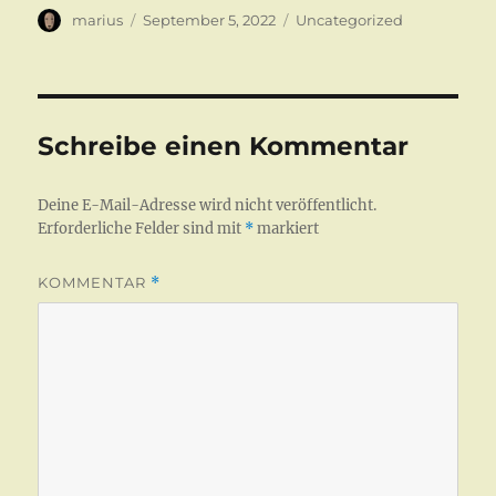
Autor
Veröffentlicht
Kategorien
marius
September 5, 2022
Uncategorized
am
Schreibe einen Kommentar
Deine E-Mail-Adresse wird nicht veröffentlicht.
Erforderliche Felder sind mit
*
markiert
KOMMENTAR
*