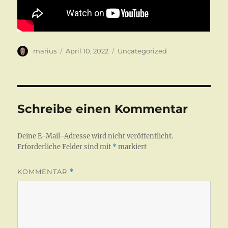
Autor
Veröffentlicht
Kategorien
marius
April 10, 2022
Uncategorized
am
Schreibe einen Kommentar
Deine E-Mail-Adresse wird nicht veröffentlicht.
Erforderliche Felder sind mit
*
markiert
KOMMENTAR
*