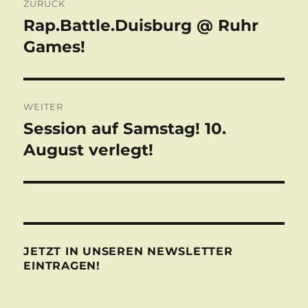
ZURÜCK
Rap.Battle.Duisburg @ Ruhr
Vorheriger
Beitrag:
Games!
WEITER
Session auf Samstag! 10.
Nächster
Beitrag:
August verlegt!
JETZT IN UNSEREN NEWSLETTER
EINTRAGEN!