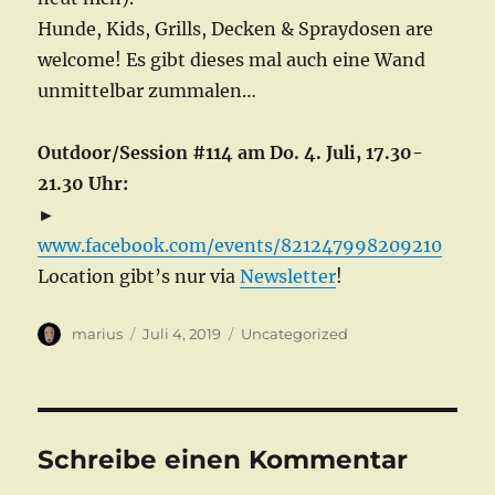
Hunde, Kids, Grills, Decken & Spraydosen are
welcome! Es gibt dieses mal auch eine Wand
unmittelbar zummalen…
Outdoor/Session #114 am Do. 4. Juli, 17.30-
21.30 Uhr:
►
www.facebook.com/events/821247998209210
Location gibt’s nur via
Newsletter
!
Autor
Veröffentlicht
Kategorien
marius
Juli 4, 2019
Uncategorized
am
Schreibe einen Kommentar