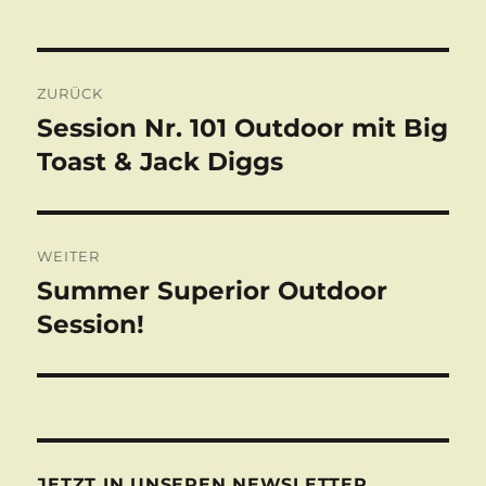
Beitragsnavigation
ZURÜCK
Session Nr. 101 Outdoor mit Big
Vorheriger
Beitrag:
Toast & Jack Diggs
WEITER
Summer Superior Outdoor
Nächster
Beitrag:
Session!
JETZT IN UNSEREN NEWSLETTER